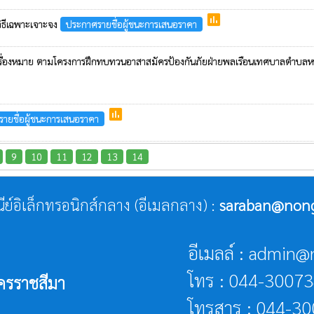
poll
วิธีเฉพาะเจาะจง
ประกาศรายชื่อผู้ชนะการเสนอราคา
ะเครื่องหมาย ตามโครงการฝึกทบทวนอาสาสมัครป้องกันภัยฝ่ายพลเรือนเทศบาลตำบ
poll
ายชื่อผู้ชนะการเสนอราคา
9
10
11
12
13
14
ณีย์อิเล็กทรอนิกส์กลาง (อีเมลกลาง) :
saraban@nongh
อีเมลล์ : admin@
โทร : 044-3007
ครราชสีมา
โทรสาร : 044-3