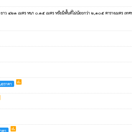
เมตร ยาว ๔๒๑ เมตร หนา ๐.๑๕ เมตร หรือมีพื้นที่ไม่น้อยกว่า ๒,๑๐๕ ตารางเมตร เท
poll
สนอราคา
l
poll
ราคา