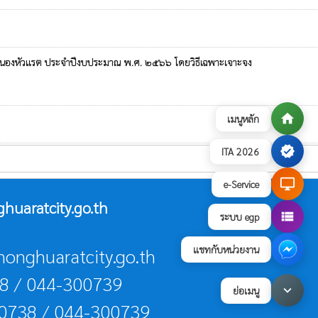
ลหนองหัวแรต ประจำปีงบประมาณ พ.ศ. ๒๕๖๖ โดยวิธีเฉพาะเจาะจง
home
เมนูหลัก
verified
ITA 2026
desktop_windows
e-Service
uaratcity.go.th
view_list
ระบบ egp
แชทกับหน่วยงาน
nonghuaratcity.go.th
38 / 044-300739
keyboard_arrow_down
ย่อเมนู
00738 / 044-300739