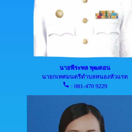
นายพีระพล พุฒดอน
นายกเทศมนตรีตำบลหนองหัวแรต
call
: 081-470 9229