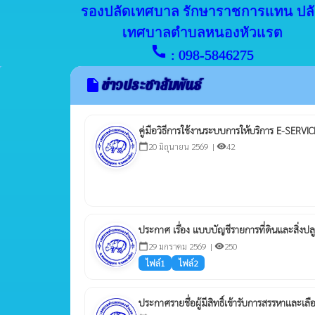
รองปลัดเทศบาล รักษาราชการแทน ปล
เทศบาลตำบลหนองหัวแรต
call
: 098-5846275
ข่าวประชาสัมพันธ์
insert_drive_file
คู่มือวิธีการใช้งานระบบการให้บริการ E-SERVIC
20 มิถุนายน 2569 |
42
calendar_today
visibility
ประกาศ เรื่อง แบบบัญชีรายการที่ดินและสิ่งป
29 มกราคม 2569 |
250
calendar_today
visibility
ไฟล์1
ไฟล์2
ประกาศรายชื่อผู้มีสิทธิ์เข้ารับการสรรหาและเ