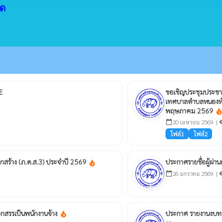
ัด
E
ขอเชิญประชุมประชาค
เทศบาลตำบลหนองหัว
พฤษภาคม 2569
local_fire_departm
20 เมษายน 2569 |
calendar_today
visi
ไฟล์1
ไฟล์2
ลูกสร้าง (ภ.ด.ส.3) ประจำปี 2569
ประกาศรายชื่อผู้ผ่
local_fire_department
26 มกราคม 2569 |
calendar_today
visi
ลือกสรรเป็นพนักงานจ้าง
ประกาศ รายงานงบทด
local_fire_department