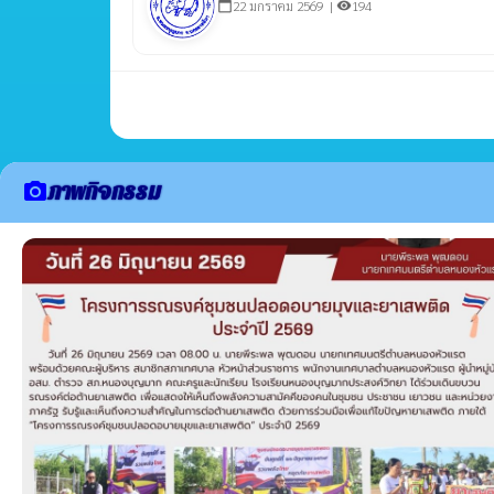
22 มกราคม 2569 |
194
calendar_today
visibility
ภาพกิจกรรม
camera_alt