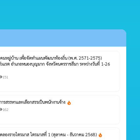
มหมู่บ้าน เพื่อจัดทำแผนพัฒนาท้องถิ่น (พ.ศ. 2571-2575)
แรต อำเภอหนองบุญมาก จังหวัดนครราชสีมา ระหว่างวันที่ 1-26
ent
151
bility
านการสรรหาและเลือกสรรเป็นพนักงานจ้าง
local_fire_department
162
bility
ลองรายไตรมาส ไตรมาสที่ 1 (ตุลาคม - ธันวาคม 2568)
local_fire_department