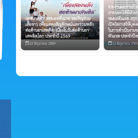
รายงานผลการเปิด
ภายนอกได้มีส่ว
เทศบาลตำบลหนองหัวแรต ขอเชิญสวม
หนองหัวแรต สรุป
เสื้อขาว เพื่อแสดงสัญลักษณ์และรวมพลัง
เปิดโอกาสให้บุคค
ต่อต้านยาเสพติต เนื่องในวันต่อต้านยา
ในการดำเนินงา
เสพติดโลก ประจำปี 2569
หัวแรต ประจำปี
24 มิถุนายน 2569
12 มิถุนายน 256
calendar_today
calendar_today