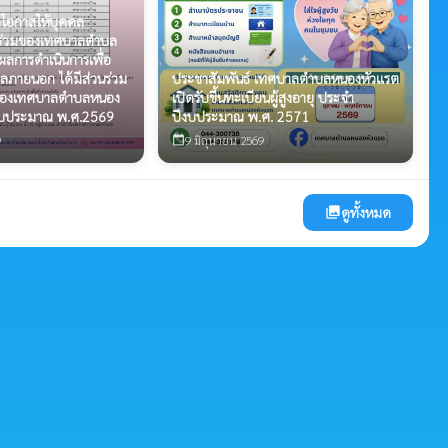
โอกาสให้บุคคล
นร่วมของเทศบาลตำบล
ผลการดำเนินการเพื่อ
ลภายนอก ได้มีส่วนร่วม
ประชาสัมพันธ์ เทศบาลตำบลหนองหัวแรต
นของเทศบาลตำบลหนอง
เปิดรับขึ้นทะเบียนผู้สูงอายุ ประจำ
งบประมาณ พ.ศ.2569
ปีงบประมาณ พ.ศ. 2571
9
9 มิถุนายน 2569
calendar_today
ดูทั้งหมด
photo_library