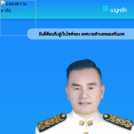
อำเภอหนองบุญมาก จังหวัดนครรา
apps
เมนูหลัก
ยินดีต้อนรับสู่เว็บไซต์ของ เทศบาลตำบลหนองหัวแรต