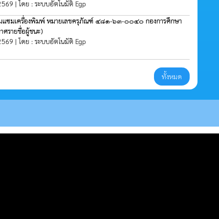
 2569 | โดย : ระบบอัตโนมัติ Egp
่อมแซมเครื่องพิมพ์ หมายเลขครุภัณฑ์ ๔๘๑-๖๓-๐๐๔๐ กองการศึกษา
าศรายชื่อผู้ชนะ)
 2569 | โดย : ระบบอัตโนมัติ Egp
ทั้งหมด