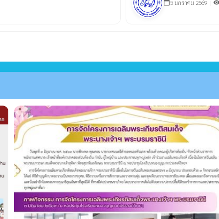
5 มกราคม 2569 |
calendar_today
visibili