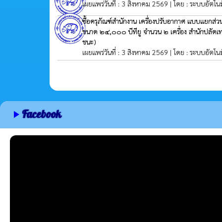
เผยแพร่วันที่ : 3 สิงหาคม 2569 | โดย : ระบบอัตโนม
ซื้อครุภัณฑ์สำนักงาน เครื่องปรับอากาศ แบบแยกส่วน
ขนาด ๒๔,๐๐๐ บีทียู จำนวน ๒ เครื่อง สำนักปลัด
ชนะ)
เผยแพร่วันที่ : 3 สิงหาคม 2569 | โดย : ระบบอัตโนม
Facebook
play_arrow