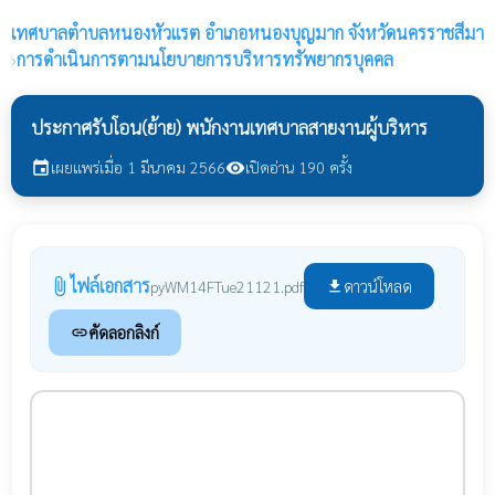
เทศบาลตำบลหนองหัวแรต
อำเภอหนองบุญมาก จังหวัดนครราชสีมา
›
การดำเนินการตามนโยบายการบริหารทรัพยากรบุคคล
ประกาศรับโอน(ย้าย) พนักงานเทศบาลสายงานผู้บริหาร
เผยแพร่เมื่อ 1 มีนาคม 2566
เปิดอ่าน 190 ครั้ง
event
visibility
ไฟล์เอกสาร
attach_file
ดาวน์โหลด
pyWM14FTue21121.pdf
file_download
คัดลอกลิงก์
link